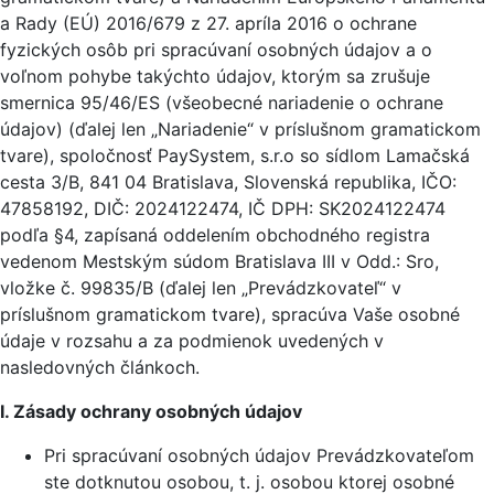
a Rady (EÚ) 2016/679 z 27. apríla 2016 o ochrane
fyzických osôb pri spracúvaní osobných údajov a o
voľnom pohybe takýchto údajov, ktorým sa zrušuje
smernica 95/46/ES (všeobecné nariadenie o ochrane
údajov) (ďalej len „Nariadenie“ v príslušnom gramatickom
tvare), spoločnosť PaySystem, s.r.o so sídlom Lamačská
cesta 3/B, 841 04 Bratislava, Slovenská republika, IČO:
47858192, DIČ: 2024122474, IČ DPH: SK2024122474
podľa §4, zapísaná oddelením obchodného registra
vedenom Mestským súdom Bratislava III v Odd.: Sro,
vložke č. 99835/B (ďalej len „Prevádzkovateľ“ v
príslušnom gramatickom tvare), spracúva Vaše osobné
údaje v rozsahu a za podmienok uvedených v
nasledovných článkoch.
I. Zásady ochrany osobných údajov
Pri spracúvaní osobných údajov Prevádzkovateľom
ste dotknutou osobou, t. j. osobou ktorej osobné