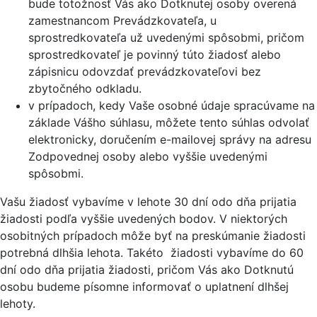
bude totožnosť Vás ako Dotknutej osoby overená
zamestnancom Prevádzkovateľa, u
sprostredkovateľa už uvedenými spôsobmi, pričom
sprostredkovateľ je povinný túto žiadosť alebo
zápisnicu odovzdať prevádzkovateľovi bez
zbytočného odkladu.
v prípadoch, kedy Vaše osobné údaje spracúvame na
základe Vášho súhlasu, môžete tento súhlas odvolať
elektronicky, doručením e-mailovej správy na adresu
Zodpovednej osoby alebo vyššie uvedenými
spôsobmi.
Vašu žiadosť vybavíme v lehote 30 dní odo dňa prijatia
žiadosti podľa vyššie uvedených bodov. V niektorých
osobitných prípadoch môže byť na preskúmanie žiadosti
potrebná dlhšia lehota. Takéto žiadosti vybavíme do 60
dní odo dňa prijatia žiadosti, pričom Vás ako Dotknutú
osobu budeme písomne informovať o uplatnení dlhšej
lehoty.