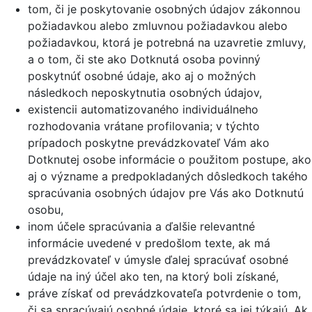
tom, či je poskytovanie osobných údajov zákonnou
požiadavkou alebo zmluvnou požiadavkou alebo
požiadavkou, ktorá je potrebná na uzavretie zmluvy,
a o tom, či ste ako Dotknutá osoba povinný
poskytnúť osobné údaje, ako aj o možných
následkoch neposkytnutia osobných údajov,
existencii automatizovaného individuálneho
rozhodovania vrátane profilovania; v týchto
prípadoch poskytne prevádzkovateľ Vám ako
Dotknutej osobe informácie o použitom postupe, ako
aj o význame a predpokladaných dôsledkoch takého
spracúvania osobných údajov pre Vás ako Dotknutú
osobu,
inom účele spracúvania a ďalšie relevantné
informácie uvedené v predošlom texte, ak má
prevádzkovateľ v úmysle ďalej spracúvať osobné
údaje na iný účel ako ten, na ktorý boli získané,
práve získať od prevádzkovateľa potvrdenie o tom,
či sa spracúvajú osobné údaje, ktoré sa jej týkajú. Ak